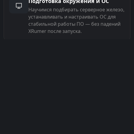
Подготовка окружения и ОС
Научимся подбирать серверное железо,
устанавливать и настраивать ОС для
стабильной работы ПО — без падений
XRumer после запуска.
Тонкая настройка проектов
Разберём интерфейс и режимы,
подключение собственных баз и
прокси-листов, создание нескольких
вариантов проектов.
Собственные базы и доступ к DIM
STUDIO
Сбор своих баз через
Hrefer
и месячный
доступ к
базам DIM STUDIO
.